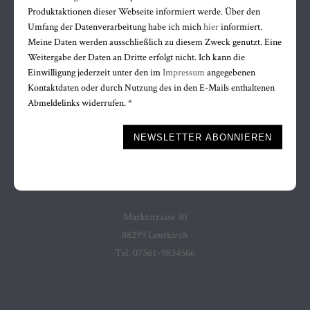
Instagram
Produktaktionen dieser Webseite informiert werde. Über den
Umfang der Datenverarbeitung habe ich mich
hier
informiert.
WhatsApp
Meine Daten werden ausschließlich zu diesem Zweck genutzt. Eine
ÖFFNUNGSZEITEN
Weitergabe der Daten an Dritte erfolgt nicht. Ich kann die
Einwilligung jederzeit unter den im
Impressum
angegebenen
Mo bis Fr
Kontaktdaten oder durch Nutzung des in den E-Mails enthaltenen
Abmeldelinks widerrufen. *
9.30 bis 12.30 uhr
14.15 bis 18.00 uhr
Bitte nicht ausfüllen.
NEWSLETTER ABONNIEREN
Sa 9.30 bis 12.30 uhr
Mi Nachmittag geschlossen
KONTAKT
Marktstrasse 30
88299 Leutkirch
Tel. 07561-9834566