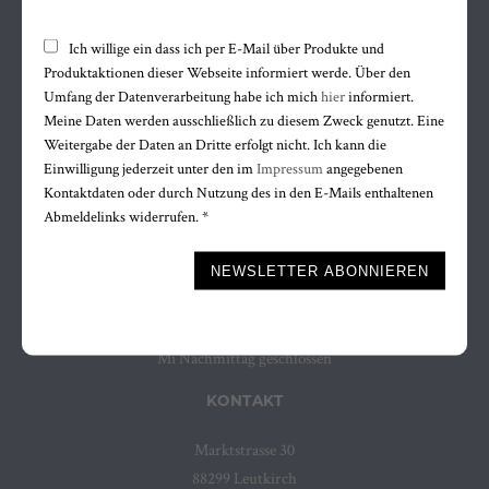
Ich willige ein dass ich per E-Mail über Produkte und
FOLGE MIR AUF
Produktaktionen dieser Webseite informiert werde. Über den
Facebook
Umfang der Datenverarbeitung habe ich mich
hier
informiert.
Meine Daten werden ausschließlich zu diesem Zweck genutzt. Eine
Instagram
Weitergabe der Daten an Dritte erfolgt nicht. Ich kann die
WhatsApp
Einwilligung jederzeit unter den im
Impressum
angegebenen
Kontaktdaten oder durch Nutzung des in den E-Mails enthaltenen
ÖFFNUNGSZEITEN
Abmeldelinks widerrufen. *
Mo bis Fr
Bitte nicht ausfüllen.
9.30 bis 12.30 uhr
NEWSLETTER ABONNIEREN
14.15 bis 18.00 uhr
Sa 9.30 bis 12.30 uhr
Mi Nachmittag geschlossen
KONTAKT
Marktstrasse 30
88299 Leutkirch