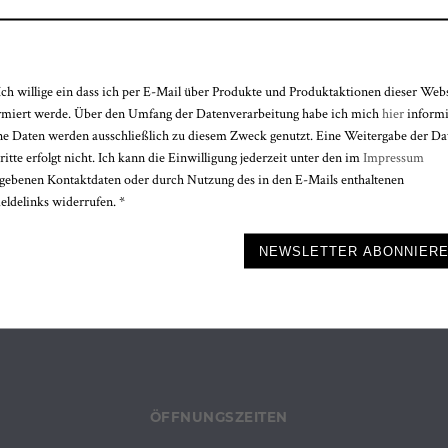
Ich willige ein dass ich per E-Mail über Produkte und Produktaktionen dieser Web
rmiert werde. Über den Umfang der Datenverarbeitung habe ich mich
hier
informi
e Daten werden ausschließlich zu diesem Zweck genutzt. Eine Weitergabe der Da
schutzhinweis
gelesen und verstanden habe.
ritte erfolgt nicht. Ich kann die Einwilligung jederzeit unter den im
Impressum
gebenen Kontaktdaten oder durch Nutzung des in den E-Mails enthaltenen
ldelinks widerrufen. *
e nicht ausfüllen.
NEWSLETTER ABONNIER
ÖFFNUNGSZEITEN