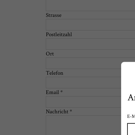
Strasse
Postleitzahl
Ort
Telefon
Email *
A
Nachricht *
E-M