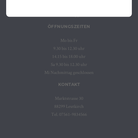
Instagram
WhatsApp
ÖFFNUNGSZEITEN
Mo bis Fr
9.30 bis 12.30 uhr
14.15 bis 18.00 uhr
Sa 9.30 bis 12.30 uhr
Mi Nachmittag geschlossen
KONTAKT
Marktstrasse 30
88299 Leutkirch
Tel. 07561-9834566