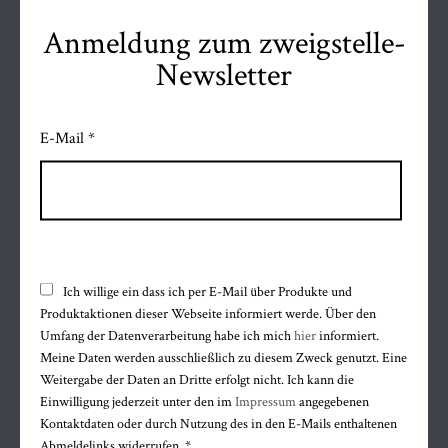
Anmeldung zum zweigstelle-
Newsletter
FOLGE MIR AUF
Facebook
E-Mail *
Instagram
WhatsApp
ÖFFNUNGSZEITEN
Mo bis Fr
Ich willige ein dass ich per E-Mail über Produkte und
9.30 bis 12.30 uhr
Produktaktionen dieser Webseite informiert werde. Über den
14.15 bis 18.00 uhr
Umfang der Datenverarbeitung habe ich mich
hier
informiert.
Sa 9.30 bis 12.30 uhr
Meine Daten werden ausschließlich zu diesem Zweck genutzt. Eine
Mi Nachmittag geschlossen
Weitergabe der Daten an Dritte erfolgt nicht. Ich kann die
Einwilligung jederzeit unter den im
Impressum
angegebenen
KONTAKT
Kontaktdaten oder durch Nutzung des in den E-Mails enthaltenen
Abmeldelinks widerrufen. *