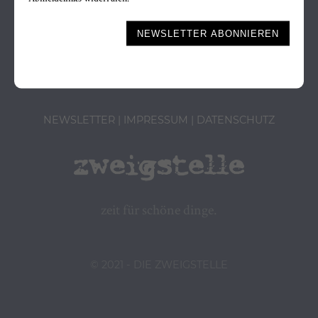
Marktstrasse 30
Bitte nicht ausfüllen.
88299 Leutkirch
NEWSLETTER ABONNIEREN
Tel. 07561-9834566
NEWSLETTER
IMPRESSUM
DATENSCHUTZ
zeit für schöne dinge.
© 2021 - DIE ZWEIGSTELLE