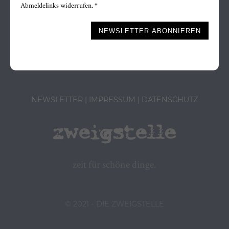
Abmeldelinks widerrufen. *
Marktstrasse 30
Bitte nicht ausfüllen.
NEWSLETTER ABONNIEREN
88299 Leutkirch
Tel. 07561-9834566
NEWSLETTER
IMPRESSUM
DATENSCHUTZ
zeit für schöne dinge.
© 2021 - DIE ZWEIGSTELLE