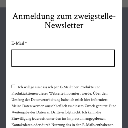
Anmeldung zum zweigstelle-
Newsletter
FOLGE MIR AUF
E-Mail *
Facebook
Instagram
WhatsApp
ÖFFNUNGSZEITEN
Mo bis Fr
Ich willige ein dass ich per E-Mail über Produkte und
9.30 bis 12.30 uhr
Produktaktionen dieser Webseite informiert werde. Über den
Umfang der Datenverarbeitung habe ich mich
hier
informiert.
14.15 bis 18.00 uhr
Meine Daten werden ausschließlich zu diesem Zweck genutzt. Eine
Sa 9.30 bis 12.30 uhr
Weitergabe der Daten an Dritte erfolgt nicht. Ich kann die
Mi Nachmittag geschlossen
Einwilligung jederzeit unter den im
Impressum
angegebenen
Kontaktdaten oder durch Nutzung des in den E-Mails enthaltenen
KONTAKT