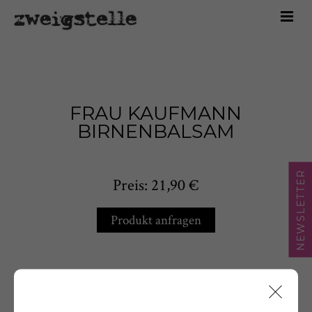
Home
Marken
Sortiment
Über uns
FRAU KAUFMANN
Kontakt
BIRNENBALSAM
Shop
NEWSLETTER
Preis: 21,90 €
Produkt anfragen