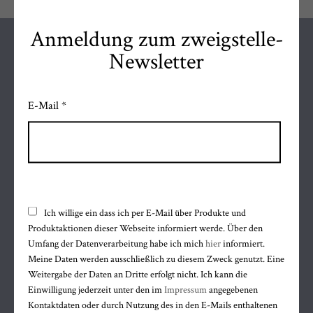
Anmeldung zum zweigstelle-
Newsletter
FOLGE MIR AUF
E-Mail *
Facebook
Instagram
WhatsApp
ÖFFNUNGSZEITEN
Mo bis Fr
Ich willige ein dass ich per E-Mail über Produkte und
9.30 bis 12.30 uhr
Produktaktionen dieser Webseite informiert werde. Über den
Umfang der Datenverarbeitung habe ich mich
hier
informiert.
14.15 bis 18.00 uhr
Meine Daten werden ausschließlich zu diesem Zweck genutzt. Eine
Sa 9.30 bis 12.30 uhr
Weitergabe der Daten an Dritte erfolgt nicht. Ich kann die
Mi Nachmittag geschlossen
Einwilligung jederzeit unter den im
Impressum
angegebenen
Kontaktdaten oder durch Nutzung des in den E-Mails enthaltenen
KONTAKT