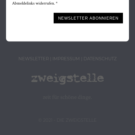
Abmeldelinks widerrufen. *
Marktstrasse 30
Bitte nicht ausfüllen.
NEWSLETTER ABONNIEREN
88299 Leutkirch
Tel. 07561-9834566
NEWSLETTER
IMPRESSUM
DATENSCHUTZ
zeit für schöne dinge.
© 2021 - DIE ZWEIGSTELLE