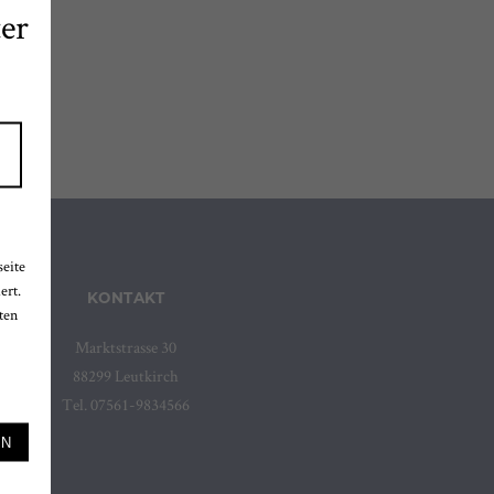
er
seite
ert.
KONTAKT
ten
Marktstrasse 30
88299 Leutkirch
Tel. 07561-9834566
EN