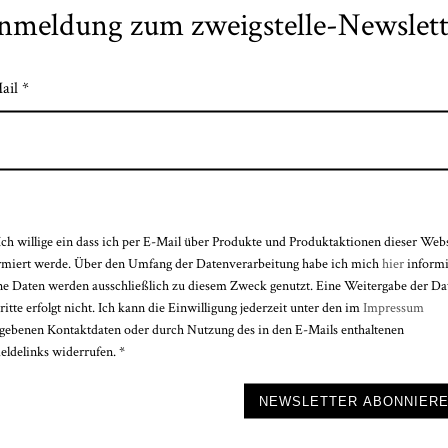
nmeldung zum zweigstelle-Newslett
ail *
Ich willige ein dass ich per E-Mail über Produkte und Produktaktionen dieser Web
rmiert werde. Über den Umfang der Datenverarbeitung habe ich mich
hier
informi
ÖFFNUNGSZEITEN
e Daten werden ausschließlich zu diesem Zweck genutzt. Eine Weitergabe der Da
ritte erfolgt nicht. Ich kann die Einwilligung jederzeit unter den im
Impressum
Mo bis Fr
gebenen Kontaktdaten oder durch Nutzung des in den E-Mails enthaltenen
9.30 bis 12.30 uhr
ldelinks widerrufen. *
14.15 bis 18.00 uhr
e nicht ausfüllen.
Sa 9.30 bis 12.30 uhr
NEWSLETTER ABONNIER
Mi Nachmittag geschlossen