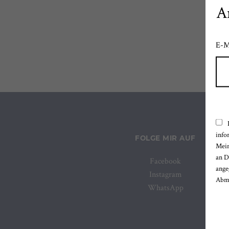
A
E-M
info
FOLGE MIR AUF
Mein
an D
Facebook
ange
Instagram
Abme
WhatsApp
Bitt